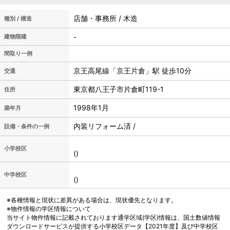
店舗・事務所 / 木造
種別 / 構造
-
建物階建
間取り一例
京王高尾線「京王片倉」駅 徒歩10分
交通
東京都八王子市片倉町119-1
住所
1998年1月
築年月
内装リフォーム済 /
設備・条件の一例
小学校区
()
中学校区
()
※各種情報と現状に差異がある場合は、現状優先となります。
※物件情報の学区情報について
当サイト物件情報に記載されております通学区域(学区)情報は、国土数値情報
ダウンロードサービスが提供する小学校区データ【2021年度】及び中学校区