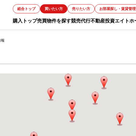
総合トップ
買いたい方
売りたい方
お部屋探し・賃貸管理
購入トップ
売買物件を探す
競売代行
不動産投資
エイトホ
お知ら
情報
スタッ
お客様
会社概
採用情